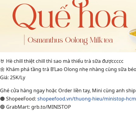
🤘 Hè chill thiệt chill thì sao mà thiếu trà sữa đượccccc
🌼 Khám phá tầng trà B’Lao Olong nhẹ nhàng cùng sữa béo 
Giá: 25K/Ly
Ghé cửa hàng ngay hoặc Order liền tay, Mini cùng anh ship
🟠 ShopeeFood:
shopeefood.vn/thuong-hieu/ministop-hcm
🟢 GrabMart: grb.to/MINISTOP