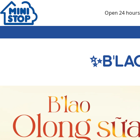
Skip to main content
Open 24 hours
✨B'LA