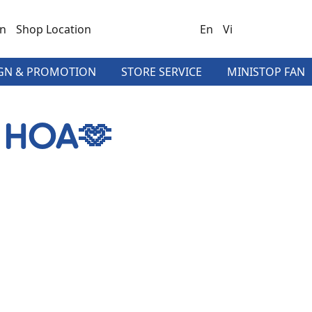
on
Shop Location
En
Vi
GN & PROMOTION
STORE SERVICE
MINISTOP FAN
 HOA🫶