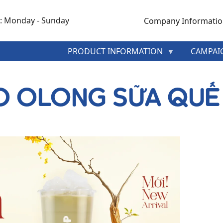
: Monday - Sunday
Company Informati
MENU
PRODUCT INFORMATION
CAMPAI
HEADER
TOP
O OLONG SỮA QUẾ