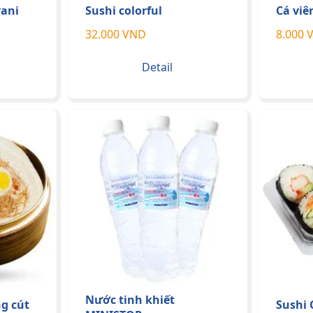
ani
Sushi colorful
Cá viê
32.000 VND
8.000 
Detail
Nước tinh khiết
g cút
Sushi 