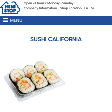
Open 24 hours: Monday - Sunday
Skip to main content
Company Information
Shop Location
En
Vi
MENU
HEADER
MENU
TOP
SUSHI CALIFORNIA