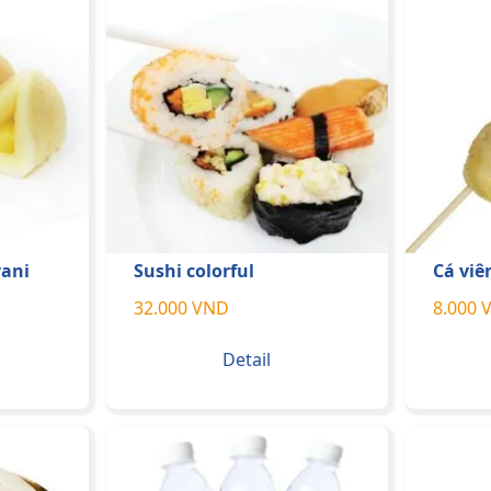
ani
Sushi colorful
Cá viê
32.000 VND
8.000 
Detail