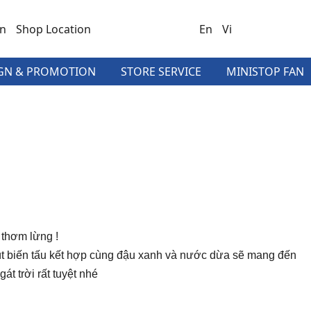
on
Shop Location
En
Vi
GN & PROMOTION
STORE SERVICE
MINISTOP FAN
 thơm lừng !
út biến tấu kết hợp cùng đậu xanh và nước dừa sẽ mang đến
át trời rất tuyệt nhé