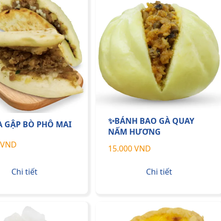
✨BÁNH BAO GÀ QUAY
A GẬP BÒ PHÔ MAI
NẤM HƯƠNG
 VND
15.000 VND
Chi tiết
Chi tiết