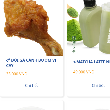
🍗 ĐÙI GÀ CÁNH BƯỚM VỊ
✨MATCHA LATTE N
CAY
49.000 VND
33.000 VND
Chi tiết
Chi tiết