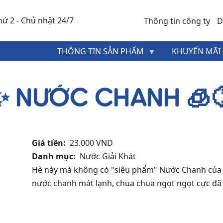
ứ 2 - Chủ nhật 24/7
Thông tin công ty
D
MENU
THÔNG TIN SẢN PHẨM
KHUYẾN MÃI 
HEADER
TOP
✨ NƯỚC CHANH 🧊
Giá tiền
23.000 VND
Danh mục
Nước Giải Khát
Hè này mà không có "siêu phẩm" Nước Chanh của Min
nước chanh mát lạnh, chua chua ngọt ngọt cực đã kh