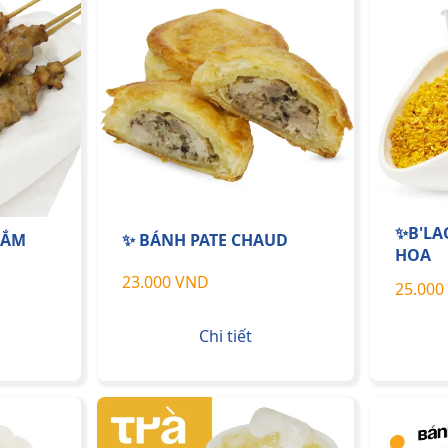
✨B'LA
NẮM
✨ BÁNH PATE CHAUD
HOA
23.000 VND
25.000
Chi tiết