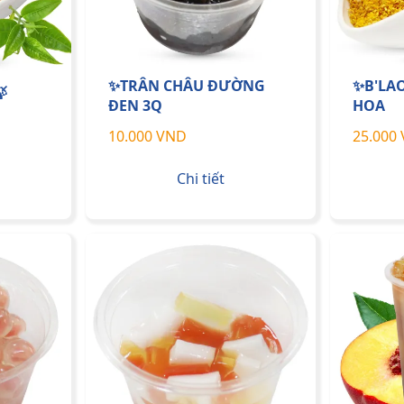
✨TRÂN CHÂU ĐƯỜNG
✨B'LA

ĐEN 3Q
HOA
10.000 VND
25.000
Chi tiết