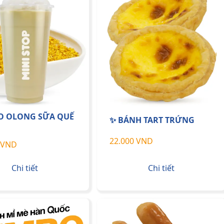
O OLONG SỮA QUẾ
✨ BÁNH TART TRỨNG
22.000 VND
 VND
Chi tiết
Chi tiết