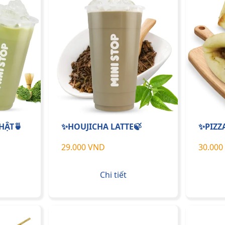
HẬT🍵
✨HOUJICHA LATTE🍃
✨PIZZ
29.000 VND
30.000
Chi tiết