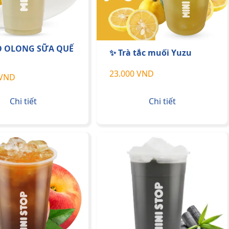
O OLONG SỮA QUẾ
✨ Trà tắc muối Yuzu
23.000 VND
 VND
Chi tiết
Chi tiết