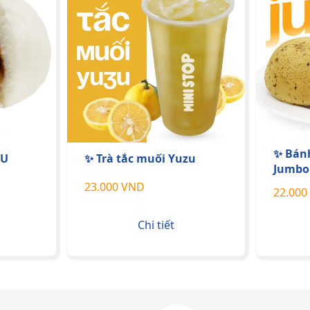
✨ Bán
ÍU
✨ Trà tắc muối Yuzu
Jumbo
23.000 VND
22.000
Chi tiết