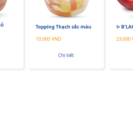
củ
Topping Thạch sắc màu
✨ B'L
10.000 VND
23.000
Chi tiết