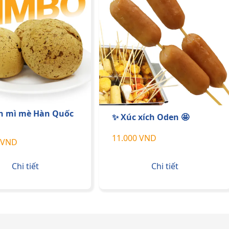
h mì mè Hàn Quốc
✨ Xúc xích Oden 🤩
11.000 VND
 VND
Chi tiết
Chi tiết