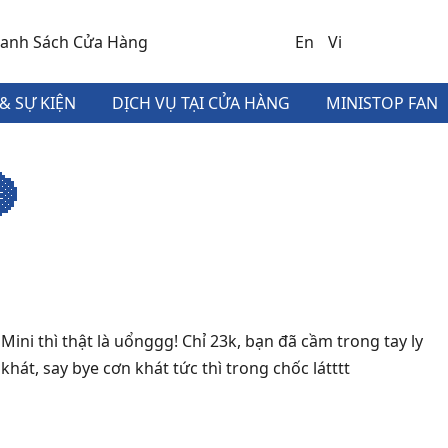
anh Sách Cửa Hàng
En
Vi
& SỰ KIỆN
DỊCH VỤ TẠI CỬA HÀNG
MINISTOP FAN

i thì thật là uổnggg! Chỉ 23k, bạn đã cầm trong tay ly
át, say bye cơn khát tức thì trong chốc látttt