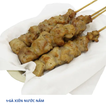
✨GÀ XIÊN NƯỚC NẮM