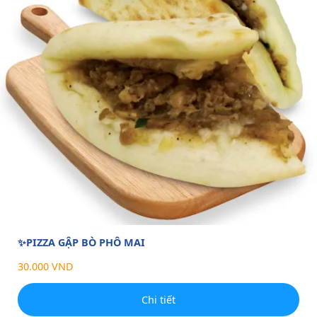
✨PIZZA GẬP BÒ PHÔ MAI
30.000 VND
Chi tiết