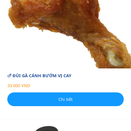
🍗 ĐÙI GÀ CÁNH BƯỚM VỊ CAY
33.000 VND
Chi tiết