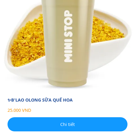
✨B'LAO OLONG SỮA QUẾ HOA
25.000 VND
Chi tiết