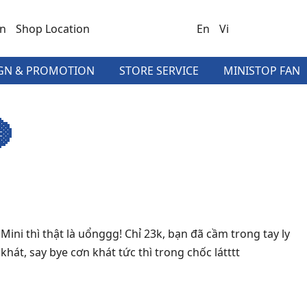
on
Shop Location
En
Vi
GN & PROMOTION
STORE SERVICE
MINISTOP FAN

i thì thật là uổnggg! Chỉ 23k, bạn đã cầm trong tay ly
át, say bye cơn khát tức thì trong chốc látttt