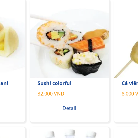
ani
Sushi colorful
Cá viê
32.000 VND
8.000 
Detail