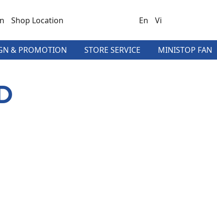
on
Shop Location
En
Vi
GN & PROMOTION
STORE SERVICE
MINISTOP FAN
D