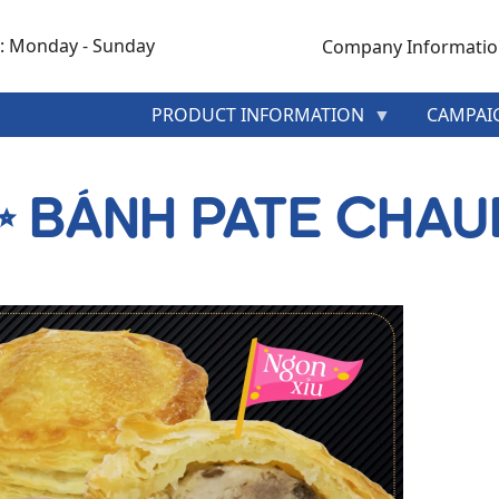
: Monday - Sunday
Company Informati
MENU
PRODUCT INFORMATION
CAMPAI
HEADER
TOP
✨ BÁNH PATE CHAU