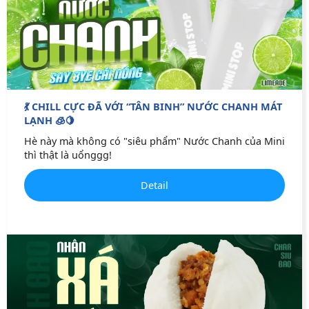
💃 CHILL CỰC ĐÃ VỚI “TÂN BINH” NƯỚC CHANH MÁT
LẠNH 🧊🍋
Hè này mà không có "siêu phẩm" Nước Chanh của Mini
thì thật là uổnggg!
Detail