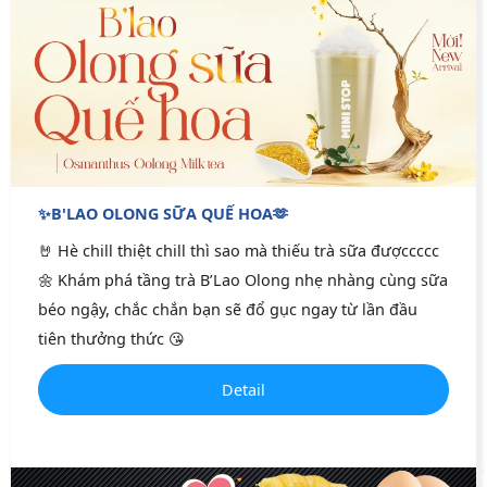
✨B'LAO OLONG SỮA QUẾ HOA🫶
🤘 Hè chill thiệt chill thì sao mà thiếu trà sữa đượccccc
🌼 Khám phá tầng trà B’Lao Olong nhẹ nhàng cùng sữa
béo ngậy, chắc chắn bạn sẽ đổ gục ngay từ lần đầu
tiên thưởng thức 😘
Detail