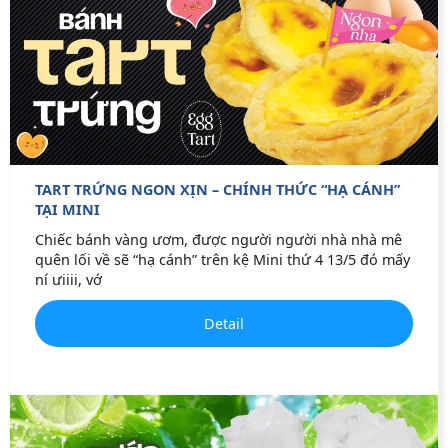
TART TRỨNG NGON XỊN – CHÍNH THỨC “HẠ CÁNH”
TẠI MINI
Chiếc bánh vàng ươm, được người người nhà nhà mê
quên lối về sẽ “hạ cánh” trên kệ Mini thứ 4 13/5 đó mấy
ní ưiiii, vớ
Detail