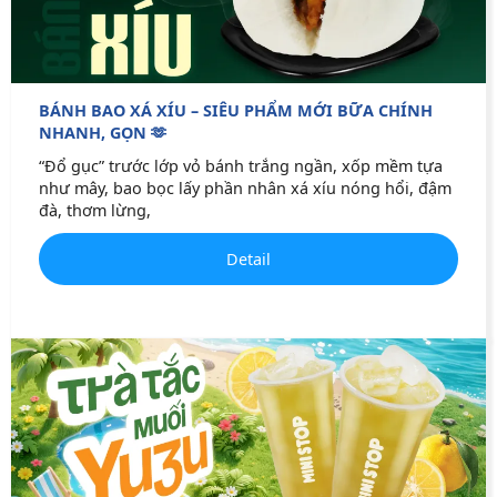
BÁNH BAO XÁ XÍU – SIÊU PHẨM MỚI BỮA CHÍNH
NHANH, GỌN 🫶
“Đổ gục” trước lớp vỏ bánh trắng ngần, xốp mềm tựa
như mây, bao bọc lấy phần nhân xá xíu nóng hổi, đậm
đà, thơm lừng,
Detail