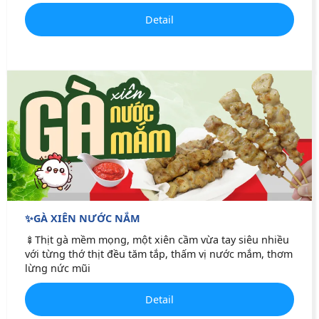
Detail
✨GÀ XIÊN NƯỚC NẮM
🍢Thịt gà mềm mọng, một xiên cầm vừa tay siêu nhiều
với từng thớ thịt đều tăm tắp, thấm vị nước mắm, thơm
lừng nức mũi
Detail