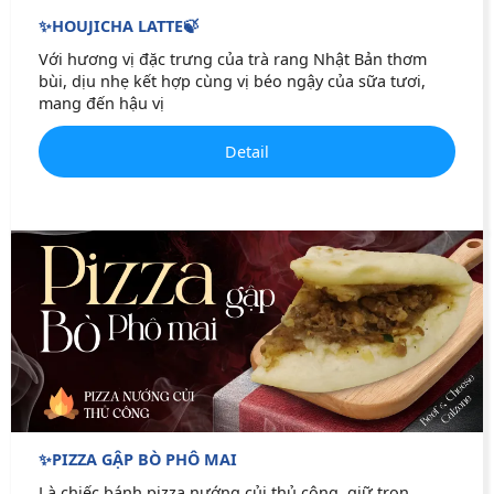
✨HOUJICHA LATTE🍃
Với hương vị đặc trưng của trà rang Nhật Bản thơm
bùi, dịu nhẹ kết hợp cùng vị béo ngậy của sữa tươi,
mang đến hậu vị
Detail
✨PIZZA GẬP BÒ PHÔ MAI
Là chiếc bánh pizza nướng củi thủ công, giữ trọn