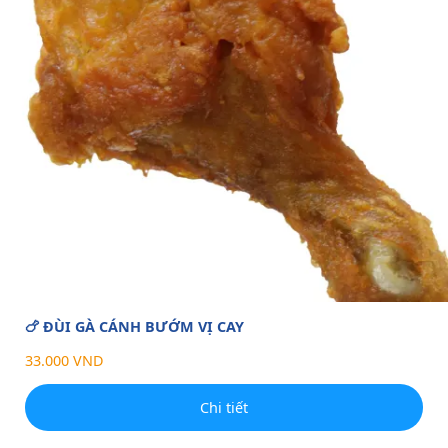
🍗 ĐÙI GÀ CÁNH BƯỚM VỊ CAY
33.000 VND
Chi tiết