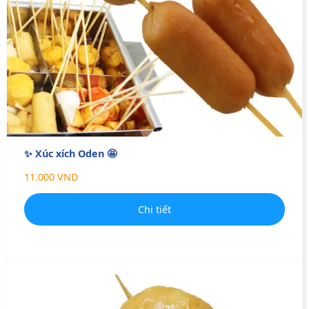
✨ Xúc xích Oden 🤩
11.000 VND
Chi tiết