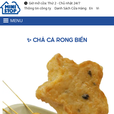
Giờ mở cửa: Thứ 2 - Chủ nhật 24/7
Nhảy đến nội dung
Thông tin công ty
Danh Sách Cửa Hàng
En
Vi
MENU
HEADER
MENU
TOP
✨ CHẢ CÁ RONG BIỂN