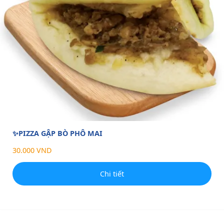
✨PIZZA GẬP BÒ PHÔ MAI
30.000 VND
Chi tiết