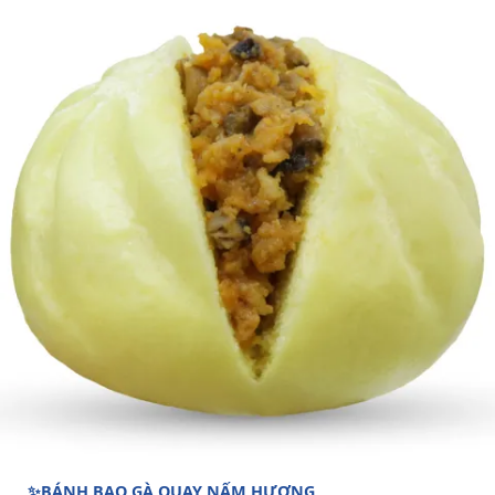
✨BÁNH BAO GÀ QUAY NẤM HƯƠNG