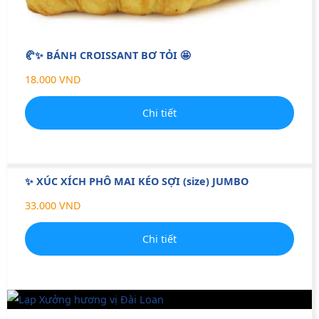
🥐✨ BÁNH CROISSANT BƠ TỎI 🤩
18.000 VND
Chi tiết
✨ XÚC XÍCH PHÔ MAI KÉO SỢI (size) JUMBO
33.000 VND
Chi tiết