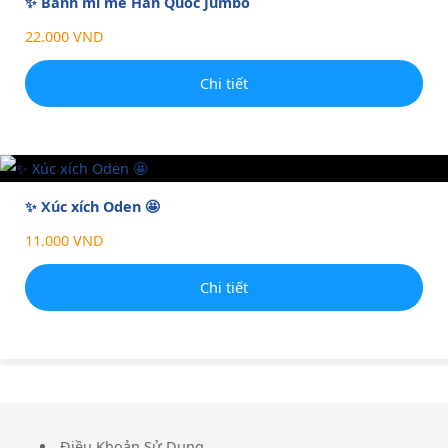
✨ Bánh mì mè Hàn Quốc Jumbo
22.000 VND
Chi tiết
✨ Xúc xích Oden 🤩
11.000 VND
Chi tiết
Điều Khoản Sử Dụng