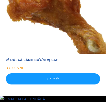
🍗 ĐÙI GÀ CÁNH BƯỚM VỊ CAY
33.000 VND
Chi tiết