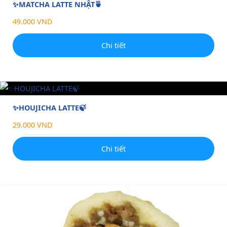
✨MATCHA LATTE NHẬT🍵
49.000 VND
Chi tiết
✨HOUJICHA LATTE🍃
29.000 VND
Chi tiết