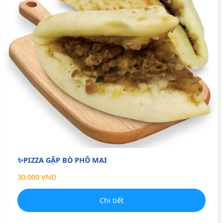
✨PIZZA GẬP BÒ PHÔ MAI
30.000 VND
Chi tiết