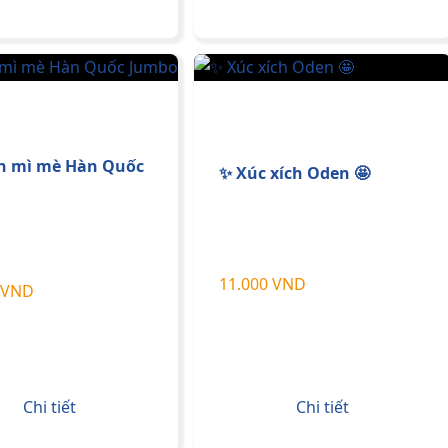
h mì mè Hàn Quốc
✨ Xúc xích Oden 🤩
11.000 VND
 VND
Chi tiết
Chi tiết