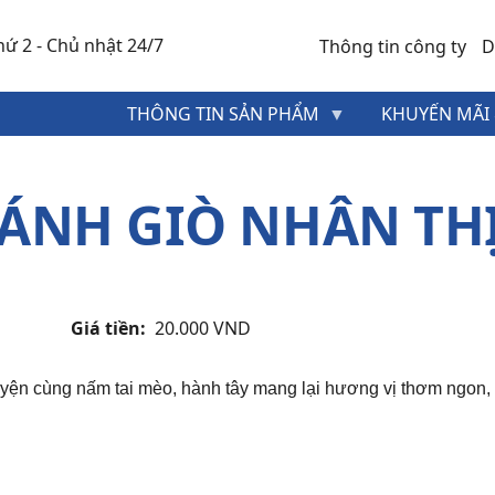
ứ 2 - Chủ nhật 24/7
Thông tin công ty
D
MENU
THÔNG TIN SẢN PHẨM
KHUYẾN MÃI 
HEADER
TOP
ÁNH GIÒ NHÂN TH
Giá tiền
20.000 VND
yện cùng nấm tai mèo, hành tây mang lại hương vị thơm ngon,