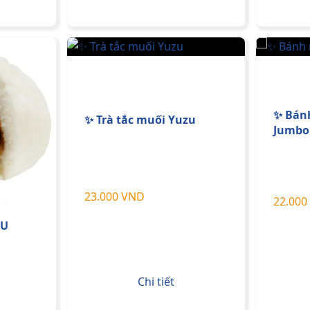
✨ Bán
✨ Trà tắc muối Yuzu
Jumbo
23.000 VND
22.000
ÍU
Chi tiết