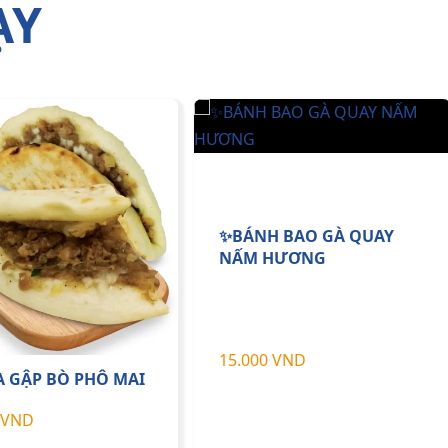
ẠY
✨BÁNH BAO GÀ QUAY
NẤM HƯƠNG
15.000 VND
A GẬP BÒ PHÔ MAI
 VND