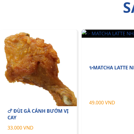
S
✨MATCHA LATTE N
49.000 VND
🍗 ĐÙI GÀ CÁNH BƯỚM VỊ
CAY
33.000 VND