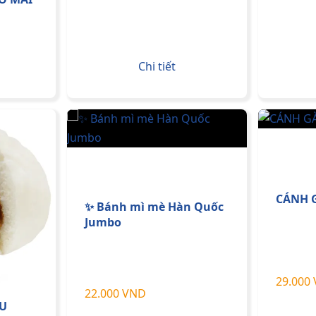
Chi tiết
CÁNH G
✨ Bánh mì mè Hàn Quốc
Jumbo
29.000
22.000 VND
ÍU