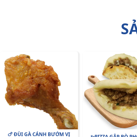
S
🍗 ĐÙI GÀ CÁNH BƯỚM VỊ
✨PIZZA GẬP BÒ PH