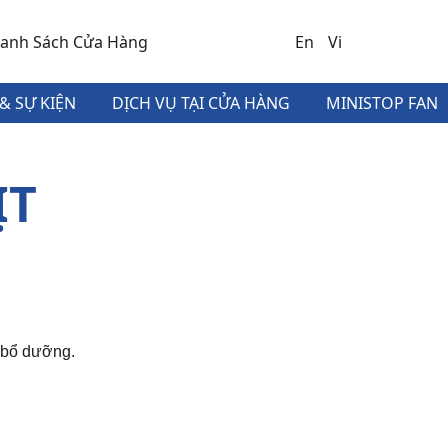
anh Sách Cửa Hàng
En
Vi
& SỰ KIỆN
DỊCH VỤ TẠI CỬA HÀNG
MINISTOP FAN
ỊT
 bổ dưỡng.