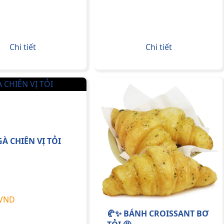
Chi tiết
Chi tiết
À CHIÊN VỊ TỎI
 VND
🥐✨ BÁNH CROISSANT BƠ