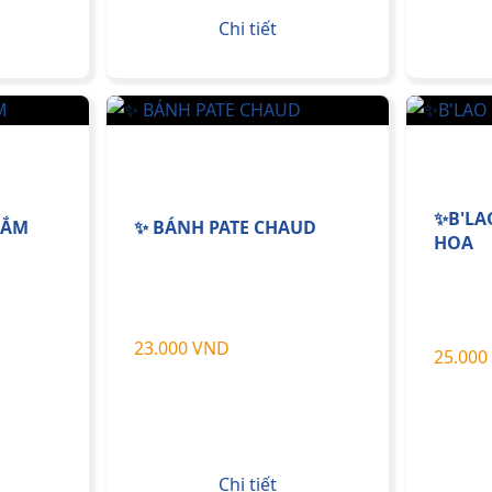
Chi tiết
✨B'LA
NẮM
✨ BÁNH PATE CHAUD
HOA
23.000 VND
25.000
Chi tiết