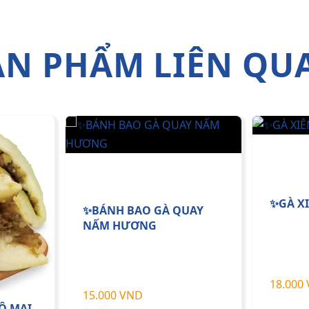
ẢN PHẨM LIÊN QU
✨GÀ X
✨BÁNH BAO GÀ QUAY
NẤM HƯƠNG
18.000
15.000 VND
Ô MAI