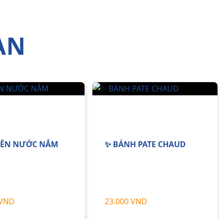
AN
IÊN NƯỚC NẮM
✨ BÁNH PATE CHAUD
 VND
23.000 VND