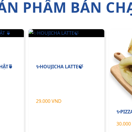
ẢN PHẨM BÁN CH
HẬT🍵
✨HOUJICHA LATTE🍃
29.000 VND
✨PIZZ
30.000