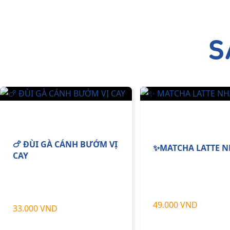
S
🍗 ĐÙI GÀ CÁNH BƯỚM VỊ
✨MATCHA LATTE N
CAY
49.000 VND
33.000 VND