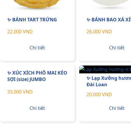
✨ BÁNH TART TRỨNG
✨ BÁNH BAO XÁ X
22.000 VND
26.000 VND
Chi tiết
Chi tiết
✨ XÚC XÍCH PHÔ MAI KÉO
✨ Lạp Xưởng hươn
SỢI (size) JUMBO
Đài Loan
33.000 VND
20.000 VND
Chi tiết
Chi tiết