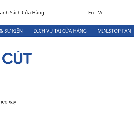
anh Sách Cửa Hàng
En
Vi
& SỰ KIỆN
DỊCH VỤ TẠI CỬA HÀNG
MINISTOP FAN
 CÚT
 heo xay