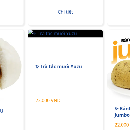
Chi tiết
✨ Trà tắc muối Yuzu
23.000 VND
✨ Bán
ÍU
Jumbo
22.000