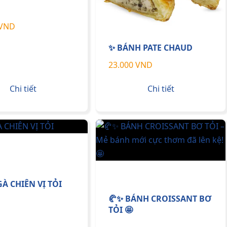
 VND
✨ BÁNH PATE CHAUD
23.000 VND
Chi tiết
Chi tiết
À CHIÊN VỊ TỎI
🥐✨ BÁNH CROISSANT BƠ
TỎI 🤩