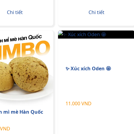
Chi tiết
Chi tiết
✨ Xúc xích Oden 🤩
11.000 VND
h mì mè Hàn Quốc
 VND