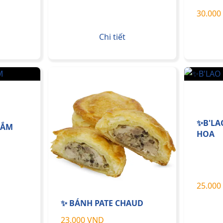
30.000
Chi tiết
✨B'LA
NẮM
HOA
25.000
✨ BÁNH PATE CHAUD
23.000 VND