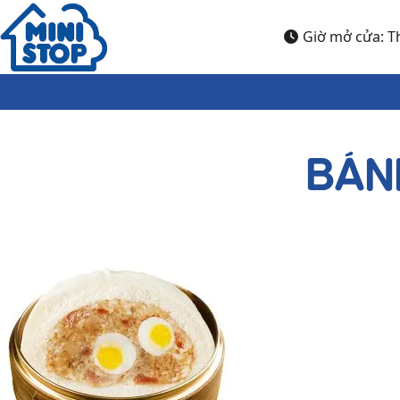
Nhảy đến nội dung
Giờ mở cửa: Th
BÁN