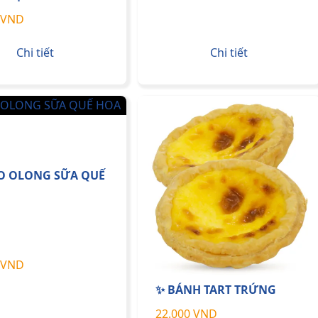
 VND
Chi tiết
Chi tiết
O OLONG SỮA QUẾ
 VND
✨ BÁNH TART TRỨNG
22.000 VND