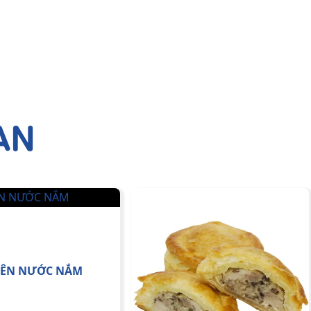
AN
IÊN NƯỚC NẮM