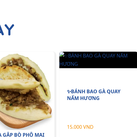
ẠY
✨BÁNH BAO GÀ QUAY
NẤM HƯƠNG
15.000 VND
A GẬP BÒ PHÔ MAI