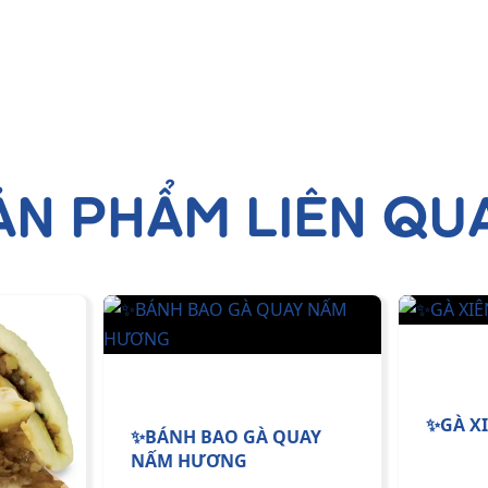
ẢN PHẨM LIÊN QU
✨GÀ X
✨BÁNH BAO GÀ QUAY
NẤM HƯƠNG