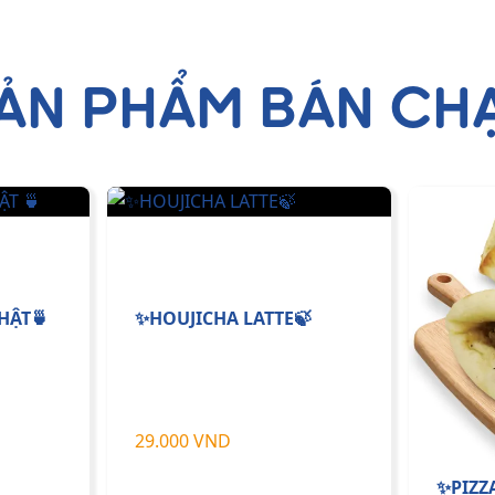
ẢN PHẨM BÁN CH
HẬT🍵
✨HOUJICHA LATTE🍃
29.000 VND
✨PIZZ