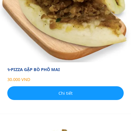
✨PIZZA GẬP BÒ PHÔ MAI
30.000 VND
Chi tiết