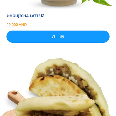
✨HOUJICHA LATTE🍃
29.000 VND
Chi tiết